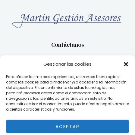
Contáctanos
Rúa Policarpo Sanz, Nº3 – 7ºA 36202 Vigo, Pontevedra
Gestionar las cookies
Tel. 986 229 288
Fax: 986280046
Para ofrecer las mejores experiencias, utilizamos tecnologías
Email:
web@martingestion.org
como las cookies para almacenar y/o acceder a la información
del dispositivo. El consentimiento de estas tecnologías nos
Otros enlaces
permitirá procesar datos como el comportamiento de
navegación o las identificaciones únicas en este sitio. No
consentir o retirar el consentimiento, puede afectar negativamente
Contacto
a ciertas características y funciones.
Aviso Legal
Política de privacidad
ACEPTAR
Política de cookies