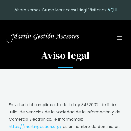
Ir
¡Ahora somos Grupo Marinconsulting! Visítanos
AQUÍ
al
contenido
MAI
MEN
Aviso legal
En virtud del cumplimiento de la Ley 34/2002, de 11 de
Julio, de Servicios de la Sociedad de la Información y de
Comercio Electrónico, le informamos:
https://martingestion.org/
es un nombre de dominio en